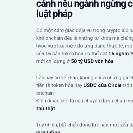
cánh nếu ngành ngừng ch
luật pháp
Có một cảm giác déjà vu trong crypto lúc n
khố onchain đều là những từ khóa mà chúng
hype vượt xa mức độ ứng dụng thực tế, mộ
của tài sản token hóa có thể đạt
16 nghìn 
mới chỉ dừng ở
50 tỷ USD vốn hóa
.
Lần này có vẻ khác, không chỉ vì những gã 
tiền tệ token hóa hay
USDC của Circle
trở t
onchain.
Điểm khác biệt là câu chuyện đã va chạm vớ
thủ thật
.
Tuy nhiên, bất chấp động lực này, một yếu 
lý lý tưởng
.